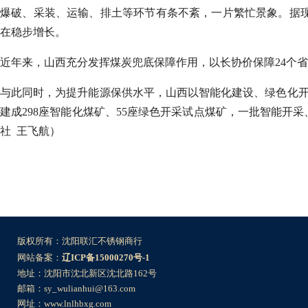
爆破、采装、运输、排土等环节有条不紊，一片繁忙景象。据
在稳步增长。
近年来，山西充分发挥煤炭兜底保障作用，以长协价保障24个
与此同时，为提升能源保供水平，山西以智能化建设、绿色化开
建成298座智能化煤矿、55座绿色开采试点煤矿，一批智能开
社 王飞航）
版权所有：沈阳联汇不锈钢商行
网站备案：
辽ICP备15000270号-1
地址：沈阳市沈北新区沈北路162号
邮箱：sy_wulianhui@163.com
网址：www.lnlhbxg.com